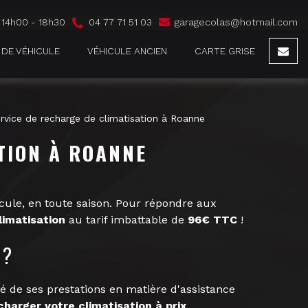
04 77 71 51 03
| 14h00 - 18h30
garagecolas@hotmail.com
 DE VÉHICULE
VÉHICULE ANCIEN
CARTE GRISE
rvice de recharge de climatisation à Roanne
TION À ROANNE
cule, en toute saison. Pour répondre aux
limatisation
au tarif imbattable de
96€ TTC
!
 ?
té de ses prestations en matière d'assistance
charger votre climatisation à prix