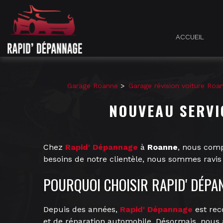
Panneau de gestion des cookies
ACCUEIL
Garage Roanne
Garage révision voiture Roa
NOUVEAU SERVI
Chez
Rapid' Dépannage
à
Roanne
, nous comp
besoins de notre clientèle, nous sommes ravi
POURQUOI CHOISIR RAPID' DÉPA
Depuis des années,
Rapid' Dépannage
est rec
et de réparation automobile. Désormais, nous a