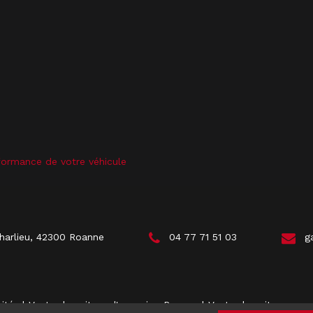
formance de votre véhicule
arlieu, 42300 Roanne
04 77 71 51 03
ga
vités
Vente de voiture d'occasion Roanne
Vente de voiture neu