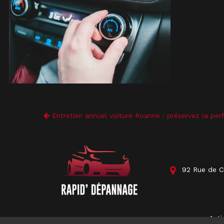
Entretien annuel voiture Roanne : préservez la per
92 Rue de Ch
Acti